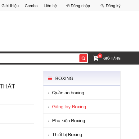
Giới thiệu
Combo
Liên hệ
Đăng nhập
Đăng ký
0
GIỎ HÀNG
BOXING
 THẬT
Quần áo boxing
Găng tay Boxing
Phụ kiện Boxing
Thiết bị Boxing