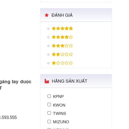
ĐÁNH GIÁ
HÃNG SẢN XUẤT
 găng tay được
T
KPNP
KWON
TWINS
4.593.555
MIZUNO