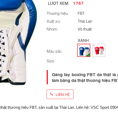
1767
LƯỢT XEM:
Thương hiệu:
FBT
Xuất xứ:
Thái Lan
Nhóm:
Võ thuật
XANH
Màu sắc:
Size:
Găng tay boxing FBT da thật là
làm bằng da thật thương hiệu FB
LIÊN HỆ
thật thương hiệu FBT, sản xuất tại Thái Lan. Liên hệ: VSC Sport 090