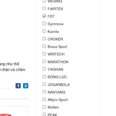
WESING
FAIRTEX
FBT
Gymnova
Kamito
CROKER
Braca Sport
WINTECH
MARATHON
àng như thể
TAISHAN
ẩn thận và chăm
ĐỘNG LỰC
JOGARBOLA
NANYANG
AKpro Sport
Molten
PEAK