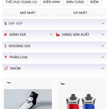
THỂ DỤC DỤNG CỤ
ĐIỀN KINH
BẮN CUNG
KIẾM
MỚI NHẤT
CŨ NHẤT
SẮP XẾP
HÃNG SẢN XUẤT
ĐÁNH GIÁ
KHOẢNG GIÁ
PHÂN LOẠI
NHÓM