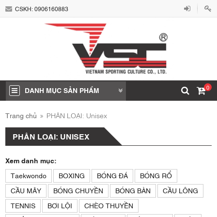
CSKH:
0906160883
0
DANH MỤC SẢN PHẨM
Trang chủ
PHÂN LOẠI: Unisex
PHÂN LOẠI: UNISEX
Xem danh mục:
Taekwondo
BOXING
BÓNG ĐÁ
BÓNG RỔ
CẦU MÂY
BÓNG CHUYỀN
BÓNG BÀN
CẦU LÔNG
TENNIS
BƠI LỘI
CHÈO THUYỀN