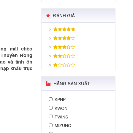
ĐÁNH GIÁ
òng mái chèo
 Thuyền Rồng
cao và tính ổn
nhập khẩu trực
HÃNG SẢN XUẤT
KPNP
KWON
TWINS
MIZUNO