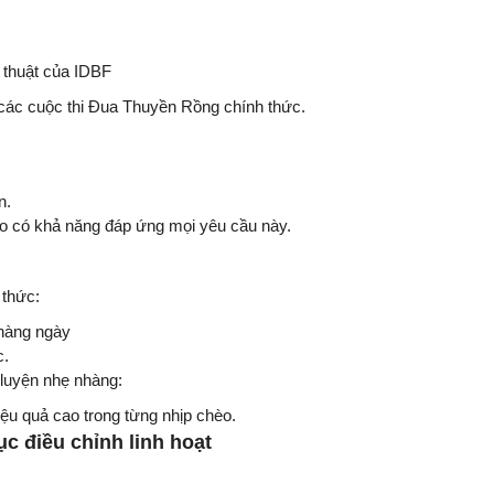
 thuật của IDBF
 các cuộc thi Đua Thuyền Rồng chính thức.
n.
èo có khả năng đáp ứng mọi yêu cầu này.
 thức:
 hàng ngày
c.
 luyện nhẹ nhàng:
ệu quả cao trong từng nhịp chèo.
ục điều chỉnh linh hoạt