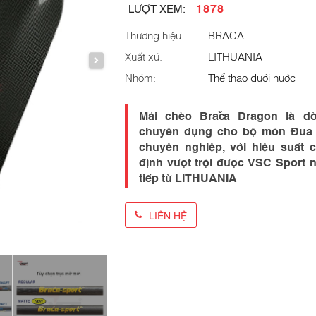
1878
LƯỢT XEM:
Thương hiệu:
BRACA
Xuất xứ:
LITHUANIA
Nhóm:
Thể thao dưới nước
Mái chèo Brača Dragon là d
chuyên dụng cho bộ môn Đua
chuyên nghiệp, với hiệu suất 
định vượt trội được VSC Sport 
tiếp từ LITHUANIA
LIÊN HỆ