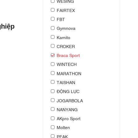
WESING
FAIRTEX
FBT
ghiệp
Gymnova
Kamito
CROKER
Braca Sport
WINTECH
MARATHON
TAISHAN
ĐỘNG LỰC
JOGARBOLA
NANYANG
AKpro Sport
Molten
PEAK