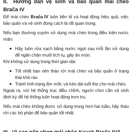
II.
Hướng dẫn vệ sinh và bảo quản mái chèo
Brača IV
Để mái chèo
Brača IV
luôn bền bỉ và hoạt động hiệu quả, việc
bảo quản và vệ sinh đúng cách là rất quan trọng.
Nếu bạn thường xuyên sử dụng mái chèo trong điều kiện nước
mặn:
Hãy luôn rửa sạch bằng nước ngọt sau mỗi lần sử dụng
để ngăn chặn muối tích tụ, gây ăn mòn.
Khi không sử dụng trong thời gian dài:
Tốt nhất bạn nên tháo rời mái chèo và bảo quản ở trạng
thái khô ráo
Tránh tình trạng ẩm mốc và kéo dài tuổi thọ cho mái chèo.
Ngoài ra, với hệ thống trục điều chỉnh, người chơi cần vệ sinh
định kỳ để hệ thống luôn hoạt động trơn tru.
Nếu mái chèo không được sử dụng trong hơn hai tuần, hãy tháo
rời các bộ phận để bảo quản tốt nhất.