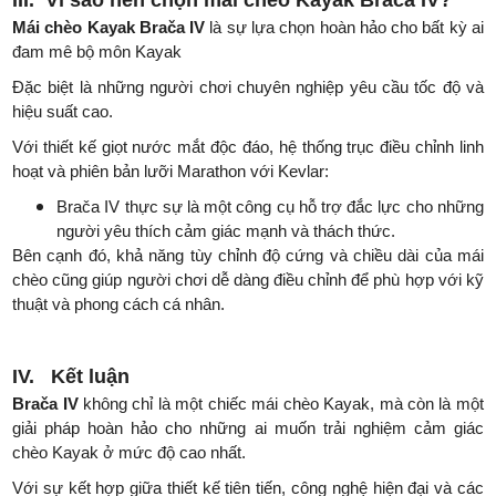
III.
Vì sao nên chọn mái chèo Kayak Brača IV?
Mái chèo Kayak Brača IV
là sự lựa chọn hoàn hảo cho bất kỳ ai
đam mê bộ môn Kayak
Đặc biệt là những người chơi chuyên nghiệp yêu cầu tốc độ và
hiệu suất cao.
Với thiết kế giọt nước mắt độc đáo, hệ thống trục điều chỉnh linh
hoạt và phiên bản lưỡi Marathon với Kevlar:
Brača IV thực sự là một công cụ hỗ trợ đắc lực cho những
người yêu thích cảm giác mạnh và thách thức.
Bên cạnh đó, khả năng tùy chỉnh độ cứng và chiều dài của mái
chèo cũng giúp người chơi dễ dàng điều chỉnh để phù hợp với kỹ
thuật và phong cách cá nhân.
IV.
Kết luận
Brača IV
không chỉ là một chiếc mái chèo Kayak, mà còn là một
giải pháp hoàn hảo cho những ai muốn trải nghiệm cảm giác
chèo Kayak ở mức độ cao nhất.
Với sự kết hợp giữa thiết kế tiên tiến, công nghệ hiện đại và các