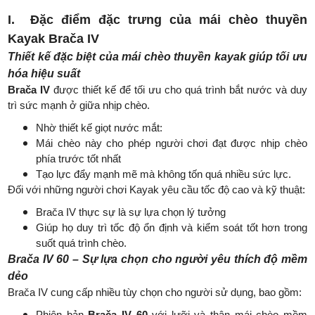
I.
Đặc điểm đặc trưng của mái chèo thuyền
Kayak Brača IV
Thiết kế đặc biệt của mái chèo thuyền kayak giúp tối ưu
hóa hiệu suất
Brača IV
được thiết kế để tối ưu cho quá trình bắt nước và duy
trì sức mạnh ở giữa nhịp chèo.
Nhờ thiết kế giọt nước mắt:
Mái chèo này cho phép người chơi đạt được nhịp chèo
phía trước tốt nhất
Tạo lực đẩy mạnh mẽ mà không tốn quá nhiều sức lực.
Đối với những người chơi Kayak yêu cầu tốc độ cao và kỹ thuật:
Brača IV thực sự là sự lựa chọn lý tưởng
Giúp họ duy trì tốc độ ổn định và kiểm soát tốt hơn trong
suốt quá trình chèo.
Brača IV 60 – Sự lựa chọn cho người yêu thích độ mềm
dẻo
Brača IV cung cấp nhiều tùy chọn cho người sử dụng, bao gồm:
Phiên bản
Brača IV 60
với lưỡi và thân mái chèo mềm