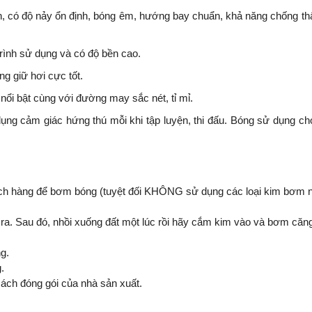
, có độ nảy ổn định, bóng êm, hướng bay chuẩn, khả năng chống thấm
trình sử dụng và có độ bền cao.
ng giữ hơi cực tốt.
ổi bật cùng với đường may sắc nét, tỉ mỉ.
ụng cảm giác hứng thú mỗi khi tập luyện, thi đấu. Bóng sử dụng cho
 hàng để bơm bóng (tuyệt đối KHÔNG sử dụng các loại kim bơm ngo
a. Sau đó, nhồi xuống đất một lúc rồi hãy cắm kim vào và bơm căng
g.
.
cách đóng gói của nhà sản xuất.