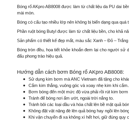
Bóng rổ AKpro AB8008 được làm từ chất liệu da PU dai bền
mài mòn.
Bóng có cấu tạo nhiều lớp nên không bị biến dạng qua quá 
Phần ruột bóng Butyl được làm từ chất liệu bền, cho khả nă
Sản phẩm có thiết kế đẹp mắt, màu sắc Xanh – Đỏ – Trắng n
Bóng tròn đều, họa tiết khỏe khoắn đem lại cho người sử d
đấu phong trào hiệu quả.
Hướng dẫn cách bơm Bóng rổ AKpro AB8008:
Sử dụng kim bơm mà ANC Vietnam đã tặng cho khách
Cắm kim thẳng, vuông góc và xoay nhẹ kim khi cắm.
Bơm bóng đến một mức độ vừa phải rồi rút kim bơm r
Tránh để bóng nơi ẩm ướt, ngoài trời nắng to.
Tránh bôi các loại dầu và hóa chất lên bề mặt quả bón
Không đặt vật nặng đè lên quả bóng hay ngồi lên bóng
Khi vận chuyển đi xa không xì hết hơi, giữ đúng quy 