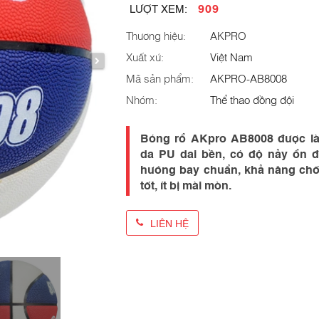
909
LƯỢT XEM:
Thương hiệu:
AKPRO
Xuất xứ:
Việt Nam
Mã sản phẩm:
AKPRO-AB8008
Nhóm:
Thể thao đồng đội
Bóng rổ AKpro AB8008 được làm
da PU dai bền, có độ nảy ổn đ
hướng bay chuẩn, khả năng ch
tốt, ít bị mài mòn.
LIÊN HỆ