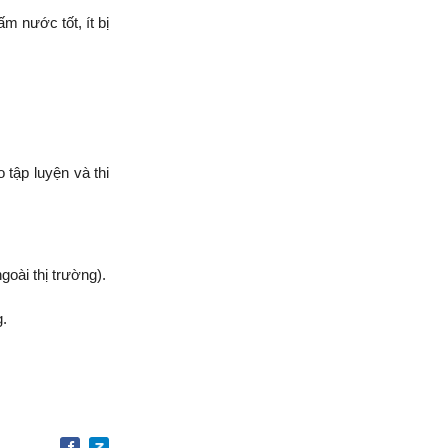
 nước tốt, ít bị
 tập luyện và thi
ài thị trường).
.