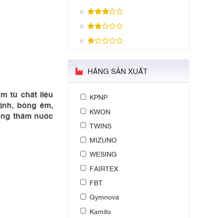
HÃNG SẢN XUẤT
 từ chất liệu
KPNP
ịnh, bóng êm,
KWON
ống thấm nước
TWINS
MIZUNO
WESING
FAIRTEX
FBT
Gymnova
Kamito